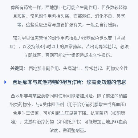
像所有药物一样，西地那非也可能产生副作用，但多数较轻微
且短暂。常见副作用包括头痛、面部潮红、消化不良、鼻塞
等。这些反应通常与血管扩张有关，一般会自行缓解。
较为罕见但需警惕的副作用包括视力模糊或色觉改变（蓝视
症），以及持续4小时以上的异常勃起。若出现异常勃起，必须
立即就医，否则可能对**组织造成永久性损伤。
关键词：
西地那非副作用、头痛潮红、异常勃起、药物安全性
西地那非与其他药物的相互作用：您需要知道的信息
西地那非与某些药物同时使用可能增加风险。除了前述的硝酸
酯类药物外，与α受体阻滞剂（用于治疗前列腺增生或高血压）
合用时需谨慎，可能引起血压显著下降。抗真菌药（如酮康
唑）、艾滋病治疗药物（如利托那韦）可能增加西地那非血药
浓度，需调整剂量。