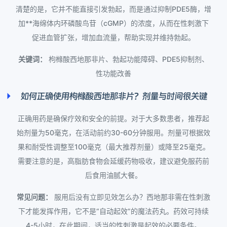
清楚的是，它并不能直接引发勃起，而是通过抑制PDE5酶，增
加**海绵体内环磷酸鸟苷（cGMP）的浓度，从而在性刺激下
促进血管扩张，增加血流量，帮助实现并维持勃起。
关键词：
枸橼酸西地那非片、勃起功能障碍、PDE5抑制剂、
性功能改善
如何正确使用枸橼酸西地那非片？剂量与时间很关键
正确用药是确保疗效和安全的前提。对于大多数患者，推荐起
始剂量为50毫克，在活动前约30-60分钟服用。剂量可根据效
果和耐受性调整至100毫克（最大推荐剂量）或降至25毫克。
需要注意的是，高脂肪食物会延缓药物吸收，建议避免服药前
后食用油腻大餐。
常见问题：
服用后没有立即见效怎么办？西地那非需在性刺激
下才能发挥作用，它不是“自动起效”的魔法药丸。药效可持续
4-5小时，在此期间，适当的性刺激是起效的必要条件。