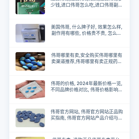
少钱,进口伟哥怎么吃,进口伟哥副作
用,进口伟哥哪里买,进口伟哥正品,进
口伟哥和伟哥的区别
美国伟哥, 什么牌子好, 效果怎么样,
副作用有哪些, 价格贵不贵, 怎么辨
别真假, 适合哪些人群, 吃了能持续
多久, 需要医生处方吗, 网上购买靠
谱吗
伟哥哪里有卖,安全购买伟哥哪里有
卖渠道推荐,伟哥哪里有卖正规药店
与线上平台对比
伟哥的价格, 2024年最新价格一览,
不同品牌价格对比, 伟哥价格影响因
素分析
伟哥官方网站, 伟哥官方网站正品购
买指南, 伟哥官方网站产品介绍与功
效说明, 伟哥官方网站客服咨询与售
后服务, 伟哥官方网站安全用药提醒
与注意事项