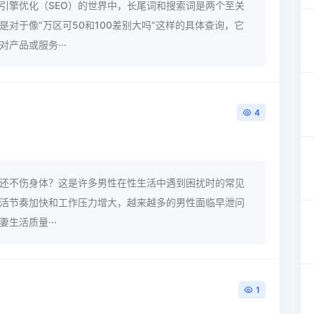
引擎优化（SEO）的世界中，长尾词和搜索词是两个至关
是对于像“万区可50和100差别大吗”这样的具体查询，它
产品或服务···
4
用还不伤身体？这是许多男性在性生活中遇到困扰时的常见
活节奏加快和工作压力增大，越来越多的男性面临早泄问
生活质量···
1