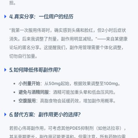
担。
4. 真实分享：一位用户的经历
“我第一次服用伟哥时，确实感到头痛和脸红，但2小时后症状
消失。后来我调整了剂量，副作用明显减轻。”——来自某健康
论坛的匿名分享。这提醒我们，副作用管理需要个体化调整，
切勿自行加量。
5. 如何降低伟哥副作用？
小剂量开始
：从50mg起始，根据效果调整至100mg。
避免与酒精同服
：酒精可能加重头晕和低血压风险。
空腹服用
：高脂食物会延缓药效，增加副作用概率。
6. 替代方案：副作用更小的选择？
若担心伟哥副作用，可考虑其他PDE5抑制剂（如他达拉非），
其半衰期更长，副作用可能更温和。但需注意，所有药物均需