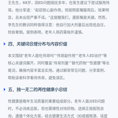
王先生，68岁，因ED问题困扰多年，在医生建议下尝试服用伟
哥。他分享道：“起初担心副作用，但按照医嘱服用后，效果明
显，且未出现严重不适。”这提醒我们，遵医嘱是关键。然而，
李先生的教训同样值得注意：他自行加大剂量后出现低血压，
险些晕倒。案例表明，老年人用药需格外谨慎。
四、关键词合理分布与内容价值
本文围绕“老年人能吃伟哥吗”“伟哥副作用”“老年人ED治疗”等
核心关键词展开，同时覆盖“伟哥剂量”“替代药物”“性健康”等长
尾词，确保内容丰富且实用。通过解答常见问题、分享案例，
帮助读者科学看待伟哥，避免误区。
五、独一无二的两性健康小总结
性健康是晚年生活质量的重要组成部分。老年人面对ED问题
时，不必讳疾忌医，但也需理性对待药物。选择正规医院咨
询，遵循个体化方案，结合健康生活方式（如戒烟限酒、适度