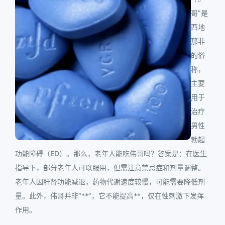
哥”是
西地
那非
的俗
称，
主要
用于
治疗
男性
勃起
功能障碍（ED）。那么，老年人能吃伟哥吗？答案是：在医生
指导下，部分老年人可以服用，但需注意禁忌症和剂量调整。
老年人因肝肾功能减退，药物代谢速度较慢，可能需要降低剂
量。此外，伟哥并非“**”，它不能提高**，仅在性刺激下发挥
作用。