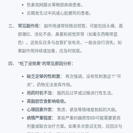
色素视网膜炎等眼部疾病患者。
近期发生过中风或心肌梗死的患者。
常见副作用：
副作用通常轻微且短暂，可能包括头痛、面
部潮红、消化不良、鼻塞和视觉异常（如看东西略带蓝
色）。这些反应多与血管扩张有关，一般会自行消失。如
果副作用持续或加重，应及时就医。
“吃了没效果”的常见原因分析：
缺乏足够的性刺激：
再次强调，没有性刺激这个“开
关”，药物无法发挥作用。
用药时机不当：
服药后过早或过晚进行性生活。
高脂肪饮食影响吸收。
心理因素作祟：
焦虑、紧张等情绪是勃起的大敌。
病情严重程度：
某些严重的器质性ED可能需要更高
剂量或联合治疗方案。如果多次尝试无效，应回诊与