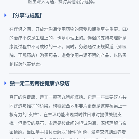
医生深入沟通，探讨其他治疗选择。
【分享与提醒】
在伴侣之间，开放地沟通使用药物的感受和期望至关重要。ED
的治疗不仅是生理上的，也是心理上的。伴侣的支持与理解是
康复过程中不可或缺的一环。同时，务必通过正规渠道（如医
院、正规药店）购买药品，避免使用来源不明的产品，以防买
到假药危害健康。
独一无二的两性健康小总结
真正的性健康，远非一颗药丸所能概括。它是一座需要双方共
同建造与维护的桥梁。枸橼酸西地那非片更像是这座桥梁上一
根有力的“支柱”，在生理功能出现暂时性困难时提供关键支
撑。但桥梁的基石，永远是彼此间的坦诚沟通、深切理解与亲
密情感。当医学手段负责解决“硬件”问题，爱与交流则滋养着