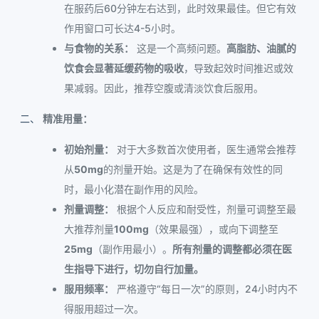
在服药后60分钟左右达到，此时效果最佳。但它有效
作用窗口可长达4-5小时。
与食物的关系：
这是一个高频问题。
高脂肪、油腻的
饮食会显著延缓药物的吸收
，导致起效时间推迟或效
果减弱。因此，推荐空腹或清淡饮食后服用。
精准用量：
初始剂量：
对于大多数首次使用者，医生通常会推荐
从
50mg
的剂量开始。这是为了在确保有效性的同
时，最小化潜在副作用的风险。
剂量调整：
根据个人反应和耐受性，剂量可调整至最
大推荐剂量
100mg
（效果最强），或向下调整至
25mg
（副作用最小）。
所有剂量的调整都必须在医
生指导下进行，切勿自行加量。
服用频率：
严格遵守“每日一次”的原则，24小时内不
得服用超过一次。