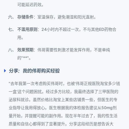
可能延迟药效。
存储条件
：室温保存，避免潮湿和阳光直射。
不滥用原则
：24小时内不超过一次，不与其他ED药物合
用。
效果预期
：伟哥需要性刺激才能发挥作用，不是单纯
的"**"。
分享：我的伟哥购买经验
"去年我第一次考虑购买伟哥时，也被'伟哥正规医院淘宝多少钱
一盒'这个问题困扰。经过多方比较，我最终选择了三甲医院的
泌尿科就诊。虽然价格比淘宝上某些店铺贵一些，但医生的专
业指导让我用得放心。医生根据我的体检报告建议从50mg剂
量开始，并提醒可能的副作用。现在半年过去了，我的性生活
质量和自信心都得到了显著提升。分享这段经历是想告诉大