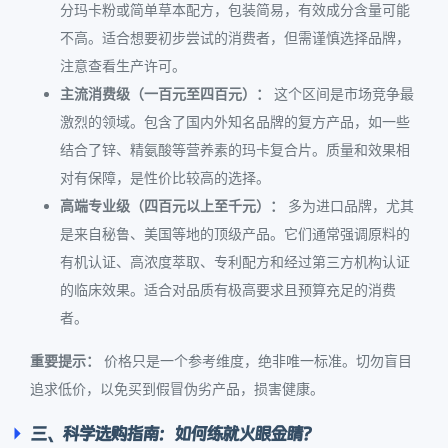
分玛卡粉或简单草本配方，包装简易，有效成分含量可能
不高。适合想要初步尝试的消费者，但需谨慎选择品牌，
注意查看生产许可。
主流消费级（一百元至四百元）：
这个区间是市场竞争最
激烈的领域。包含了国内外知名品牌的复方产品，如一些
结合了锌、精氨酸等营养素的玛卡复合片。质量和效果相
对有保障，是性价比较高的选择。
高端专业级（四百元以上至千元）：
多为进口品牌，尤其
是来自秘鲁、美国等地的顶级产品。它们通常强调原料的
有机认证、高浓度萃取、专利配方和经过第三方机构认证
的临床效果。适合对品质有极高要求且预算充足的消费
者。
重要提示：
价格只是一个参考维度，绝非唯一标准。切勿盲目
追求低价，以免买到假冒伪劣产品，损害健康。
三、科学选购指南：如何练就火眼金睛？