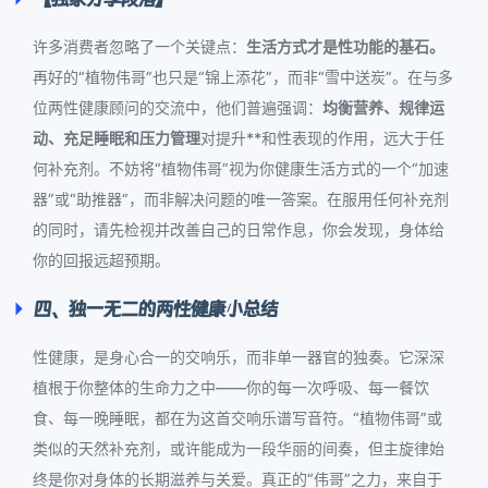
许多消费者忽略了一个关键点：
生活方式才是性功能的基石。
再好的“植物伟哥”也只是“锦上添花”，而非“雪中送炭”。在与多
位两性健康顾问的交流中，他们普遍强调：
均衡营养、规律运
动、充足睡眠和压力管理
对提升**和性表现的作用，远大于任
何补充剂。不妨将“植物伟哥”视为你健康生活方式的一个“加速
器”或“助推器”，而非解决问题的唯一答案。在服用任何补充剂
的同时，请先检视并改善自己的日常作息，你会发现，身体给
你的回报远超预期。
四、独一无二的两性健康小总结
性健康，是身心合一的交响乐，而非单一器官的独奏。它深深
植根于你整体的生命力之中——你的每一次呼吸、每一餐饮
食、每一晚睡眠，都在为这首交响乐谱写音符。“植物伟哥”或
类似的天然补充剂，或许能成为一段华丽的间奏，但主旋律始
终是你对身体的长期滋养与关爱。真正的“伟哥”之力，来自于