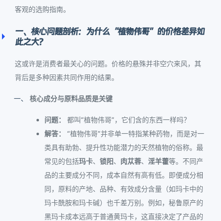
客观的选购指南。
一、核心问题剖析：为什么“植物伟哥”的价格差异如
此之大？
这或许是消费者最关心的问题。价格的悬殊并非空穴来风，其
背后是多种因素共同作用的结果。
核心成分与原料品质是关键
问题：
都叫“植物伟哥”，它们含的东西一样吗？
解答：
“植物伟哥”并非单一特指某种药物，而是对一
类具有助勃、提升性功能潜力的天然植物的俗称。最
常见的包括
玛卡
、
锁阳
、
肉苁蓉
、
淫羊藿
等。不同产
品的主要成分不同，成本自然有高有低。即便成分相
同，原料的产地、品种、有效成分含量（如玛卡中的
玛卡酰胺和玛卡碱）也千差万别。例如，秘鲁原产的
黑玛卡成本远高于普通黄玛卡，这直接决定了产品的